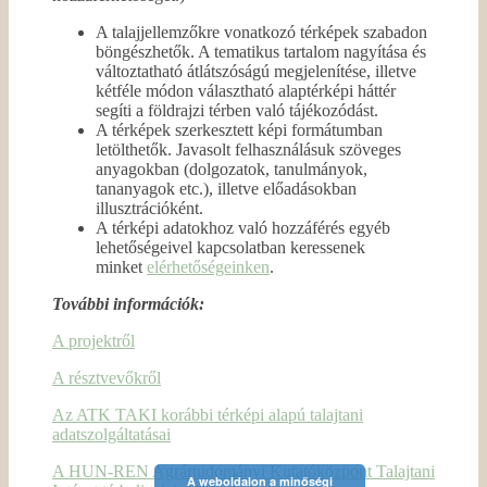
A talajjellemzőkre vonatkozó térképek szabadon
böngészhetők. A tematikus tartalom nagyítása és
változtatható átlátszóságú megjelenítése, illetve
kétféle módon választható alaptérképi háttér
segíti a földrajzi térben való tájékozódást.
A térképek szerkesztett képi formátumban
letölthetők. Javasolt felhasználásuk szöveges
anyagokban (dolgozatok, tanulmányok,
tananyagok etc.), illetve előadásokban
illusztrációként.
A térképi adatokhoz való hozzáférés egyéb
lehetőségeivel kapcsolatban keressenek
minket
elérhetőségeinken
.
További információk:
A projektről
A résztvevőkről
Az ATK TAKI korábbi térképi alapú talajtani
adatszolgáltatásai
A HUN-REN Agrártudományi Kutatóközpont Talajtani
A weboldalon a minőségi