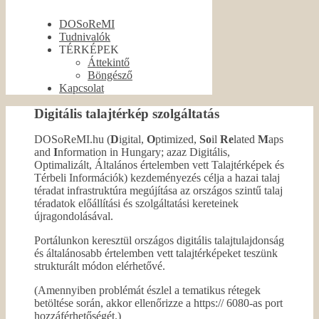
DOSoReMI
Tudnivalók
TÉRKÉPEK
Áttekintő
Böngésző
Kapcsolat
Digitális talajtérkép szolgáltatás
DOSoReMI.hu (
D
igital,
O
ptimized,
So
il
Re
lated
M
aps
and
I
nformation in Hungary; azaz Digitális,
Optimalizált, Általános értelemben vett Talajtérképek és
Térbeli Információk) kezdeményezés célja a hazai talaj
téradat infrastruktúra megújítása az országos szintű talaj
téradatok előállítási és szolgáltatási kereteinek
újragondolásával.
Portálunkon keresztül országos digitális talajtulajdonság
és általánosabb értelemben vett talajtérképeket teszünk
strukturált módon elérhetővé.
(Amennyiben problémát észlel a tematikus rétegek
betöltése során, akkor ellenőrizze a https:// 6080-as port
hozzáférhetőségét.)